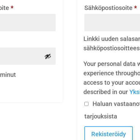
Vaaditaan
V
oite
*
Sähköpostiosoite
*
Linkki uuden salasa
sähköpostiosoittees
Your personal data w
experience througho
 minut
access to your accou
described in our
Yks
Haluan vastaanott
tarjouksista
Rekisteröidy