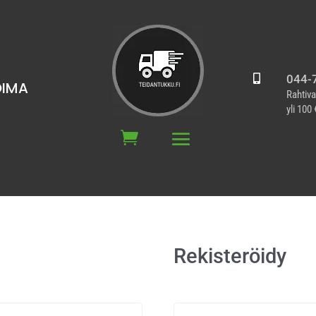
044-

OIMA
Rahtiva
yli 100 
Rekisteröidy