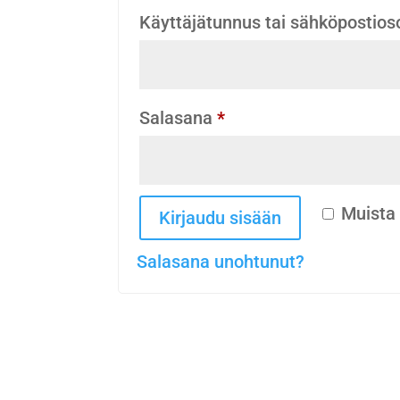
Käyttäjätunnus tai sähköpostios
Vaaditaan
Salasana
*
Muista
Kirjaudu sisään
Salasana unohtunut?