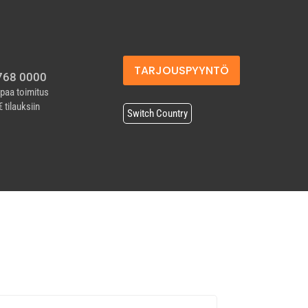
TARJOUSPYYNTÖ
768 0000
paa toimitus
€ tilauksiin
Switch Country