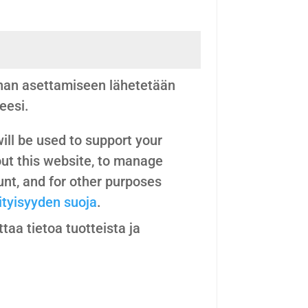
aaditaan
nan asettamiseen lähetetään
eesi.
ill be used to support your
ut this website, to manage
nt, and for other purposes
ityisyyden suoja
.
aa tietoa tuotteista ja