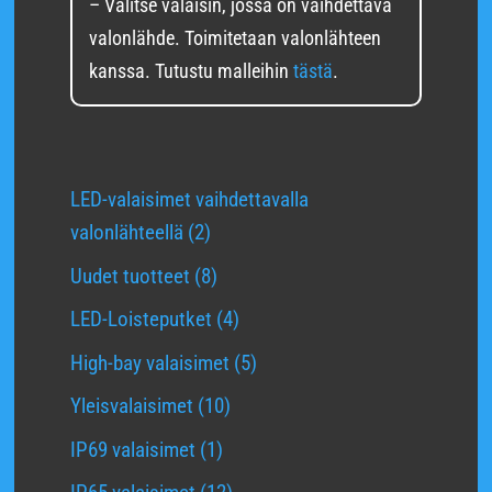
– Valitse valaisin, jossa on vaihdettava
valonlähde.
Toimitetaan valonlähteen
kanssa. Tutustu malleihin
tästä
.
LED-valaisimet vaihdettavalla
2
valonlähteellä
2
tuotetta
8
Uudet tuotteet
8
tuotetta
4
LED-Loisteputket
4
tuotetta
5
High-bay valaisimet
5
tuotetta
10
Yleisvalaisimet
10
tuotetta
1
IP69 valaisimet
1
tuote
12