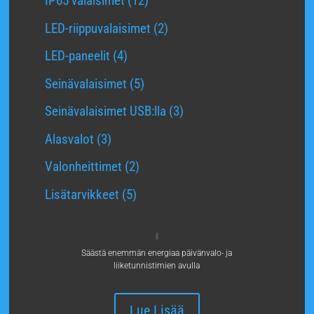
IP65 valaisimet
12
tuotetta
2
LED-riippuvalaisimet
2
tuotetta
4
LED-paneelit
4
tuotetta
5
Seinävalaisimet
5
tuotetta
3
Seinävalaisimet USB:lla
3
tuotetta
3
Alasvalot
3
tuotetta
2
Valonheittimet
2
tuotetta
5
Lisätarvikkeet
5
tuotetta
Säästä enemmän energiaa päivänvalo- ja
liiketunnistimien avulla
Lue Lisää