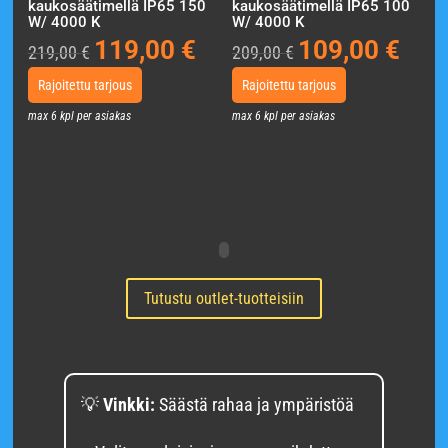
kaukosäätimellä IP65 150
kaukosäätimellä IP65 100
W/ 4000 K
W/ 4000 K
119,00
€
109,00
€
Alkuperäinen
Nykyinen
Alkuperäinen
Nykyin
219,00
€
209,00
€
hinta
hinta
hinta
hinta
Rajoitettu tarjous
Rajoitettu tarjous
oli:
on:
oli:
on:
max 6 kpl per asiakas
max 6 kpl per asiakas
219,00 €.
119,00 €.
209,00 €.
109,00
Tutustu outlet-tuotteisiin
💡
Vinkki:
Säästä rahaa ja ympäristöä