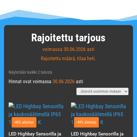
Rajoitettu tarjous
voimassa
30.06.2026
asti
Rajoitettu määrä, tilaa heti.
Sorted
Näytetään kaikki 2 tulosta
Hinnat ovat voimassa
by
30.06.2026
asti
latest
-46% alennus
-48% alennus
LED Highbay Sensorilla ja
LED Highbay Sensorilla ja