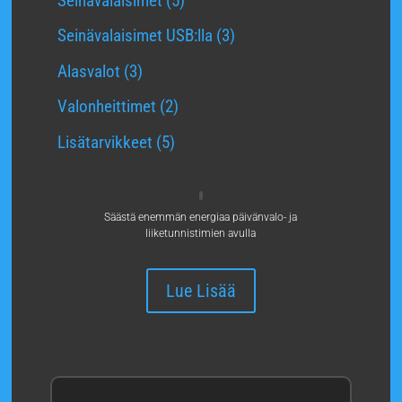
Seinävalaisimet
5
tuotetta
3
Seinävalaisimet USB:lla
3
tuotetta
3
Alasvalot
3
tuotetta
2
Valonheittimet
2
tuotetta
5
Lisätarvikkeet
5
tuotetta
Säästä enemmän energiaa päivänvalo- ja
liiketunnistimien avulla
Lue Lisää