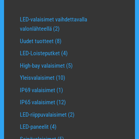
LED-valaisimet vaihdettavalla
2
valonlähteellä
2
tuotetta
8
Uudet tuotteet
8
tuotetta
4
LED-Loisteputket
4
tuotetta
5
High-bay valaisimet
5
tuotetta
10
Yleisvalaisimet
10
tuotetta
1
IP69 valaisimet
1
tuote
12
IP65 valaisimet
12
tuotetta
2
LED-riippuvalaisimet
2
tuotetta
4
LED-paneelit
4
tuotetta
5