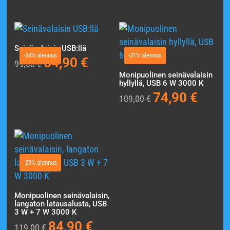
Seinävalaisin USB:llä
-34% alennus
-31% alennus
64,90
€
Alkuperäinen
Nykyinen
99,00
€
hinta
hinta
Monipuolinen seinävalaisin
hyllyllä, USB 6 W 3000 K
oli:
on:
74,90
€
Alkuperäinen
Nykyine
109,00
€
99,00 €.
64,90 €.
hinta
hinta
oli:
on:
109,00 €.
74,90 €.
-29% alennus
Monipuolinen seinävalaisin,
langaton latausalusta, USB
3 W + 7 W 3000 K
84,90
€
Alkuperäinen
Nykyinen
119,00
€