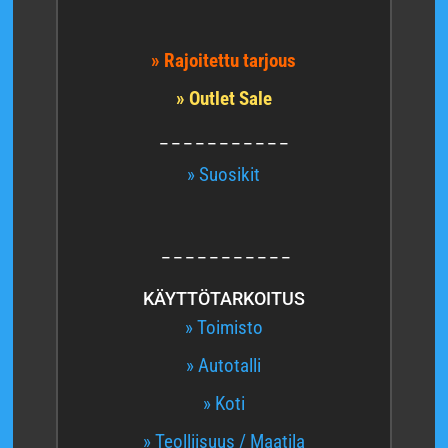
» Rajoitettu tarjous
» Outlet Sale
_ _ _ _ _ _ _ _ _ _ _
» Suosikit
_ _ _ _ _ _ _ _ _ _ _
KÄYTTÖTARKOITUS
» Toimisto
» Autotalli
» Koti
» Teolliisuus / Maatila