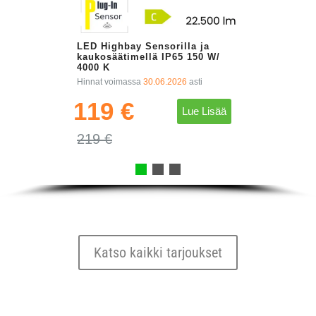
LED Highbay Sensorilla ja
kaukosäätimellä IP65 150 W/
4000 K
Hinnat voimassa
30.06.2026
asti
119 €
Lue Lisää
219 €
Katso kaikki tarjoukset