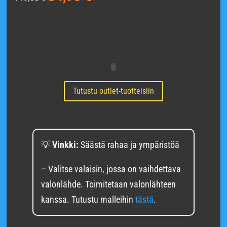
hinta
hinta
oli:
on:
119,00 €.
84,90 €.
Tutustu outlet-tuotteisiin
💡
Vinkki:
Säästä rahaa ja ympäristöä
– Valitse valaisin, jossa on vaihdettava
valonlähde.
Toimitetaan valonlähteen
kanssa. Tutustu malleihin
tästä
.