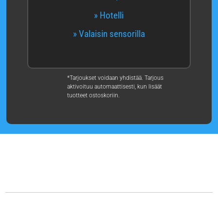
» Hotelli
» Valaisin sensorilla
*Tarjoukset voidaan yhdistää. Tarjous
aktivoituu automaattisesti, kun lisäät
tuotteet ostoskoriin.