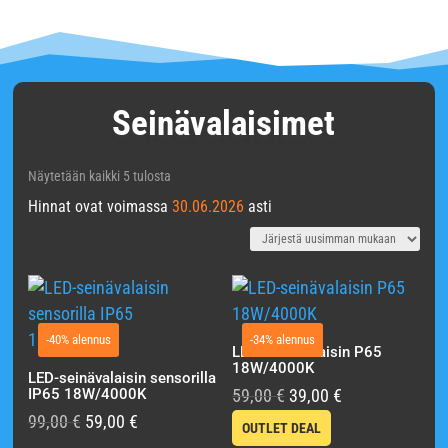
Seinävalaisimet
Sorted
Näytetään kaikki 5 tulosta
Hinnat ovat voimassa
by
30.06.2026
asti
latest
-40% alennus
-34% alennus
LED-seinävalaisin P65
18W/4000K
LED-seinävalaisin sensorilla
IP65 18W/4000K
59,00
€
39,00
€
99,00
€
59,00
€
OUTLET DEAL