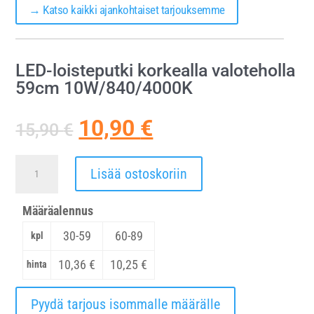
→ Katso kaikki ajankohtaiset tarjouksemme
LED-loisteputki korkealla valoteholla
59cm 10W/840/4000K
Alkuperäinen
Nykyinen
10,90
€
15,90
€
hinta
hinta
oli:
on:
LED-
Lisää ostoskoriin
15,90 €.
10,90 €.
loisteputki
korkealla
Määräalennus
valoteholla
30-59
60-89
kpl
59cm
10,36
€
10,25
€
hinta
10W/840/4000K
määrä
Pyydä tarjous isommalle määrälle