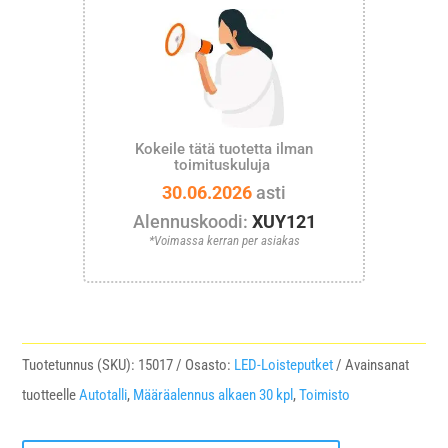
Kokeile tätä tuotetta ilman
toimituskuluja
30.06.2026
asti
Alennuskoodi:
XUY121
*Voimassa kerran per asiakas
Tuotetunnus (SKU):
15017
Osasto:
LED-Loisteputket
Avainsanat
tuotteelle
Autotalli
,
Määräalennus alkaen 30 kpl
,
Toimisto