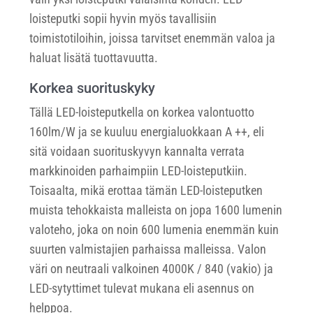
loisteputki sopii hyvin myös tavallisiin
toimistotiloihin, joissa tarvitset enemmän valoa ja
haluat lisätä tuottavuutta.
Korkea suorituskyky
Tällä LED-loisteputkella on korkea valontuotto
160lm/W ja se kuuluu energialuokkaan A ++, eli
sitä voidaan suorituskyvyn kannalta verrata
markkinoiden parhaimpiin LED-loisteputkiin.
Toisaalta, mikä erottaa tämän LED-loisteputken
muista tehokkaista malleista on jopa 1600 lumenin
valoteho, joka on noin 600 lumenia enemmän kuin
suurten valmistajien parhaissa malleissa. Valon
väri on neutraali valkoinen 4000K / 840 (vakio) ja
LED-sytyttimet tulevat mukana eli asennus on
helppoa.