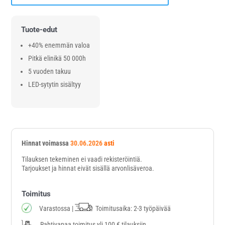
Tuote-edut
+40% enemmän valoa
Pitkä elinikä 50 000h
5 vuoden takuu
LED-sytytin sisältyy
Hinnat voimassa
30.06.2026
asti
Tilauksen tekeminen ei vaadi rekisteröintiä.
Tarjoukset ja hinnat eivät sisällä arvonlisäveroa.
Toimitus
Varastossa |
Toimitusaika: 2-3 työpäivää
Rahtivapaa toimitus yli 100 € tilauksiin