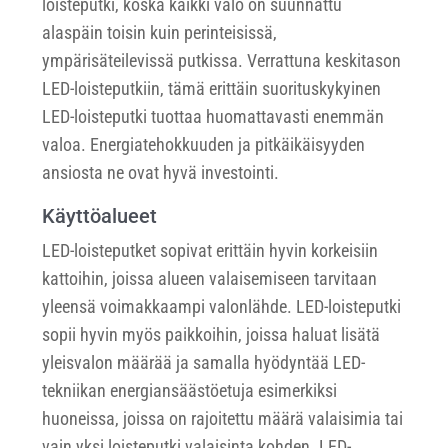
loisteputki, koska kaikki valo on suunnattu
alaspäin toisin kuin perinteisissä,
ympärisäteilevissä putkissa. Verrattuna keskitason
LED-loisteputkiin, tämä erittäin suorituskykyinen
LED-loisteputki tuottaa huomattavasti enemmän
valoa. Energiatehokkuuden ja pitkäikäisyyden
ansiosta ne ovat hyvä investointi.
Käyttöalueet
LED-loisteputket sopivat erittäin hyvin korkeisiin
kattoihin, joissa alueen valaisemiseen tarvitaan
yleensä voimakkaampi valonlähde. LED-loisteputki
sopii hyvin myös paikkoihin, joissa haluat lisätä
yleisvalon määrää ja samalla hyödyntää LED-
tekniikan energiansäästöetuja esimerkiksi
huoneissa, joissa on rajoitettu määrä valaisimia tai
vain yksi loisteputki valaisinta kohden. LED-