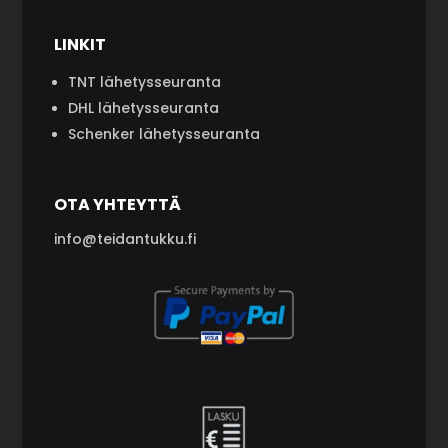
LINKIT
TNT lähetysseuranta
DHL lähetysseuranta
Schenker lähetysseuranta
OTA YHTEYTTÄ
info@teidantukku.fi