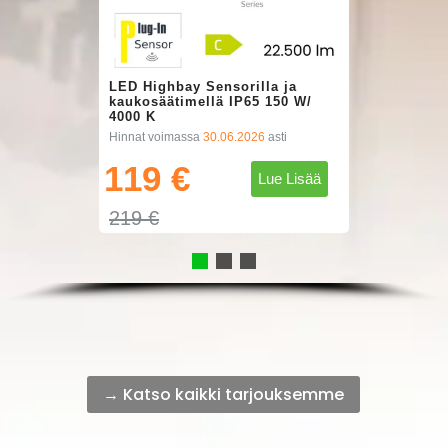
LED Highbay Sensorilla ja
kaukosäätimellä IP65 150 W/
4000 K
Hinnat voimassa
30.06.2026
asti
119 €
Lue Lisää
219 €
→ Katso kaikki tarjouksemme